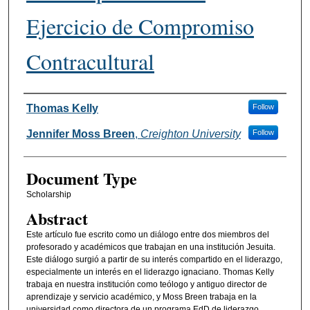
Ejercicio de Compromiso
Contracultural
Authors
Thomas Kelly
Follow
Jennifer Moss Breen
,
Creighton University
Follow
Document Type
Scholarship
Abstract
Este artículo fue escrito como un diálogo entre dos miembros del
profesorado y académicos que trabajan en una institución Jesuita.
Este diálogo surgió a partir de su interés compartido en el liderazgo,
especialmente un interés en el liderazgo ignaciano. Thomas Kelly
trabaja en nuestra institución como teólogo y antiguo director de
aprendizaje y servicio académico, y Moss Breen trabaja en la
universidad como directora de un programa EdD de liderazgo