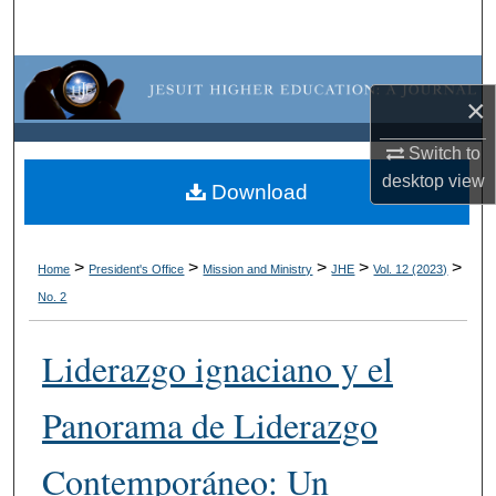
Search
Browse Collections
×
My Account
Switch to
desktop
view
About
Download
Digital Commons Network™
>
>
>
>
>
Home
President's Office
Mission and Ministry
JHE
Vol. 12 (2023)
No. 2
Liderazgo ignaciano y el
Panorama de Liderazgo
Contemporáneo: Un