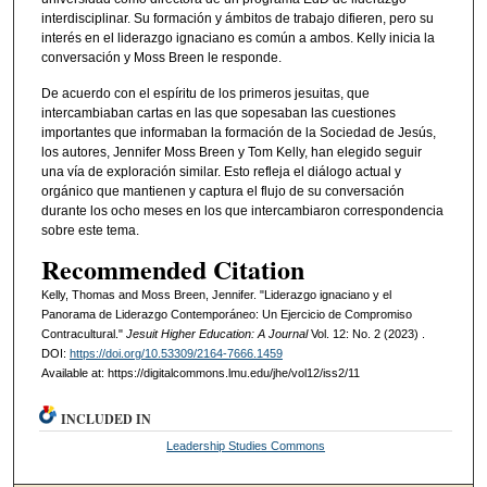
interdisciplinar. Su formación y ámbitos de trabajo difieren, pero su
interés en el liderazgo ignaciano es común a ambos. Kelly inicia la
conversación y Moss Breen le responde.
De acuerdo con el espíritu de los primeros jesuitas, que
intercambiaban cartas en las que sopesaban las cuestiones
importantes que informaban la formación de la Sociedad de Jesús,
los autores, Jennifer Moss Breen y Tom Kelly, han elegido seguir
una vía de exploración similar. Esto refleja el diálogo actual y
orgánico que mantienen y captura el flujo de su conversación
durante los ocho meses en los que intercambiaron correspondencia
sobre este tema.
Recommended Citation
Kelly, Thomas and Moss Breen, Jennifer. "Liderazgo ignaciano y el
Panorama de Liderazgo Contemporáneo: Un Ejercicio de Compromiso
Contracultural."
Jesuit Higher Education: A Journal
Vol. 12: No. 2 (2023) .
DOI:
https://doi.org/10.53309/2164-7666.1459
Available at: https://digitalcommons.lmu.edu/jhe/vol12/iss2/11
INCLUDED IN
Leadership Studies Commons